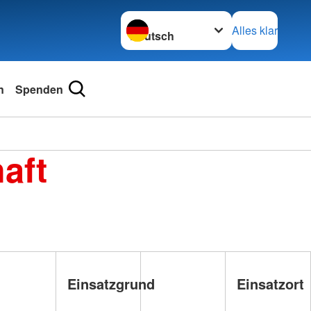
Sprache wechseln zu
Alles klar
n
Spenden
aft
Einsatzgrund
Einsatzort