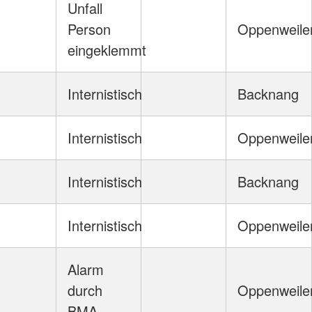
Unfall
Person
Oppenweile
eingeklemmt
Internistisch
Backnang
Internistisch
Oppenweile
Internistisch
Backnang
Internistisch
Oppenweile
Alarm
durch
Oppenweile
BMA