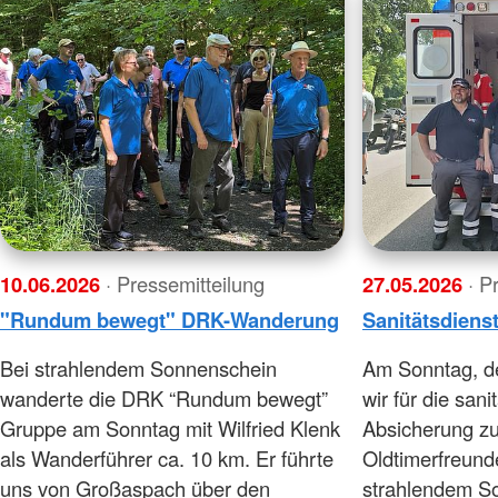
10.06.2026
· Pressemitteilung
27.05.2026
· P
"Rundum bewegt" DRK-Wanderung
Sanitätsdiens
Bei strahlendem Sonnenschein
Am Sonntag, d
wanderte die DRK “Rundum bewegt”
wir für die sani
Gruppe am Sonntag mit Wilfried Klenk
Absicherung zu
als Wanderführer ca. 10 km. Er führte
Oldtimerfreund
uns von Großaspach über den
strahlendem So