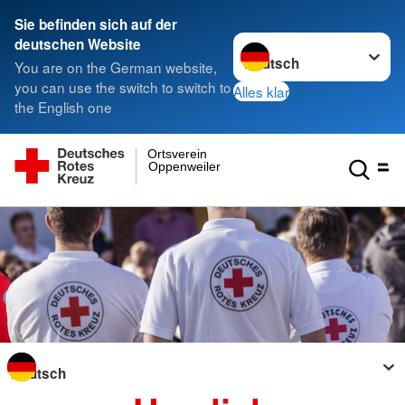
Sie befinden sich auf der
Sprache wechseln zu
deutschen Website
You are on the German website,
you can use the switch to switch to
Alles klar
the English one
Ortsverein
Oppenweiler
Sprache wechseln zu