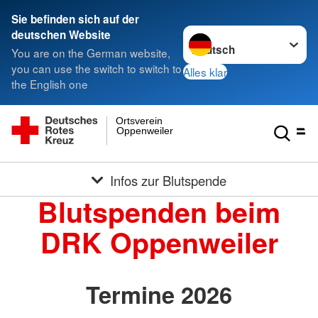
Sie befinden sich auf der
Sprache wechseln zu
deutschen Website
You are on the German website,
you can use the switch to switch to
Alles klar
the English one
Ortsverein
Oppenweiler
Infos zur Blutspende
Blutspenden beim
DRK Oppenweiler
Termine 2026